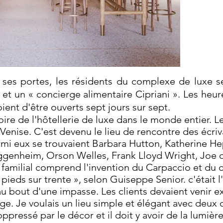
a ses portes, les résidents du complexe de luxe s
t un « concierge alimentaire Cipriani ». Les heu
ient d'être ouverts sept jours sur sept.
toire de l'hôtellerie de luxe dans le monde entier. 
 Venise. C'est devenu le lieu de rencontre des écriva
Parmi eux se trouvaient Barbara Hutton, Katherine 
genheim, Orson Welles, Frank Lloyd Wright, Joe 
amilial comprend l'invention du Carpaccio et du co
 pieds sur trente », selon Guiseppe Senior. c'était l
 au bout d'une impasse. Les clients devaient venir 
e. Je voulais un lieu simple et élégant avec deux c
 oppressé par le décor et il doit y avoir de la lumi