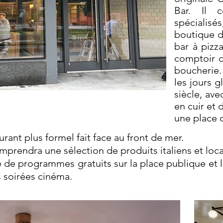
Bar. Il 
spécialisé
boutique d
bar à pizz
comptoir d
boucherie.
les jours g
siècle, ave
en cuir et 
une place 
urant plus formel fait face au front de mer.
mprendra une sélection de produits italiens et loc
 de programmes gratuits sur la place publique et 
s soirées cinéma.