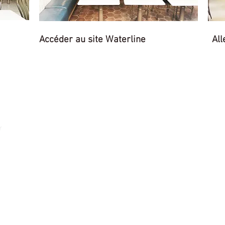
Accéder au site Waterline
All
USA
Tedeschi MONACO
Tedeschi ITALY
ice)
Via Cavour, 34/3
aldi
33, Rue Grimaldi
Portogruaro (VE) 30026
98000 Monaco
co
Téléphone: +377 99997016
Téléphone: +39 348 415223
+377 99997016
Email:
monaco@tedeschi.com
Email:
mpavan@tedeschi.c
o@tedeschi.com