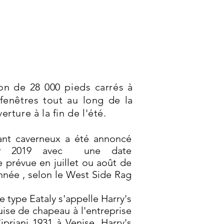
ion de 28 000 pieds carrés à
 fenêtres tout au long de la
rture à la fin de l'été.
ant caverneux a été annoncé
ier 2019 avec
une date
e prévue en juillet ou août de
nnée
, selon le West Side Rag
.
e type Eataly s'appelle Harry's
uise de chapeau à l'entreprise
ipriani 1931 à Venise, Harry's