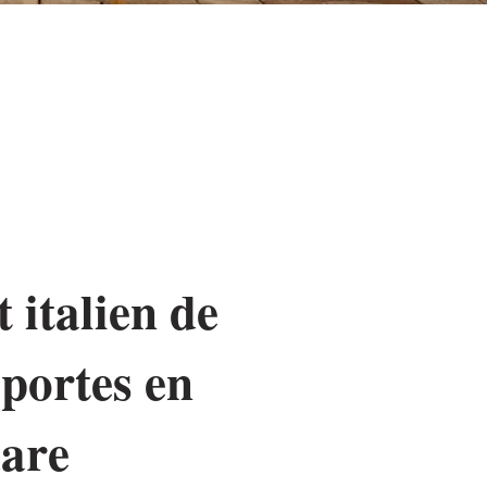
 italien de
 portes en
uare