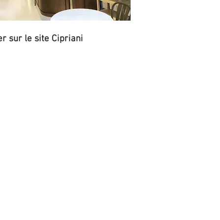
er sur le site Cipriani
Tedeschi DUBAI
The Exchange Tower Frank&Frank office
n°208 Business Bay
Dubai Emirati Arabi Uniti
1
Phone: +971 565 990 033‬‬
Email:
jmoukarzel@tedeschi.com
om