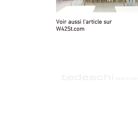
Voir aussi l'article sur
W42St.com
Tedeschi USA
Tedeschi 
(Miami Off
110 E. 42nd Street, 3rd Fl.
33, Rue Grim
New York, NY 10017
98000 Mona
Téléphone: +1 212.812.8957
Téléphone: 
Email:
tedeschi@tedeschi.com
Email:
monac